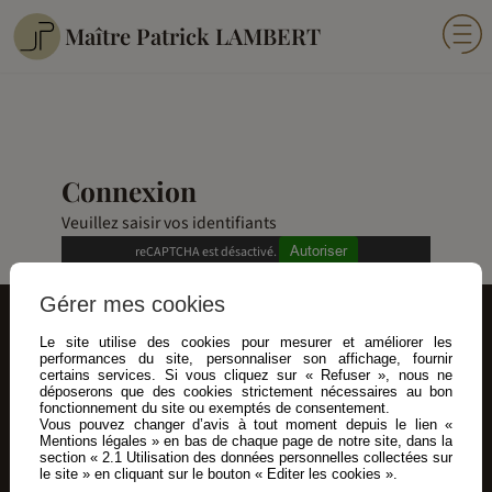
Maître Patrick LAMBERT
Connexion
Veuillez saisir vos identifiants
reCAPTCHA est désactivé.
Autoriser
Gérer mes cookies
Maître Patrick LAMBERT
Le site utilise des cookies pour mesurer et améliorer les
performances du site, personnaliser son affichage, fournir
certains services. Si vous cliquez sur « Refuser », nous ne
Avocat en droit pénal et droit de la famille à Lambersart. Écoute,
déposerons que des cookies strictement nécessaires au bon
fonctionnement du site ou exemptés de consentement.
rigueur et engagement au service de vos droits.
Vous pouvez changer d’avis à tout moment depuis le lien «
Mentions légales » en bas de chaque page de notre site, dans la
Coordonnées
section « 2.1 Utilisation des données personnelles collectées sur
le site » en cliquant sur le bouton « Editer les cookies ».