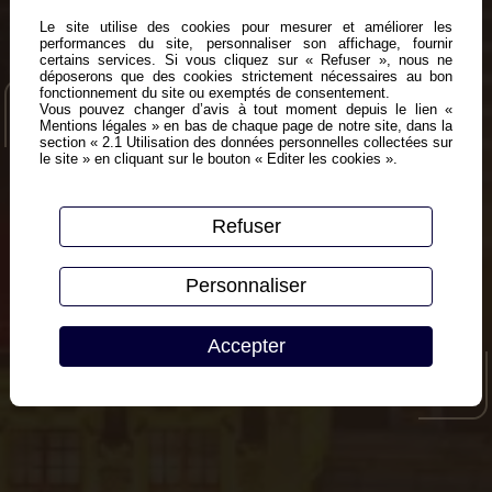
Le site utilise des cookies pour mesurer et améliorer les
performances du site, personnaliser son affichage, fournir
certains services. Si vous cliquez sur « Refuser », nous ne
déposerons que des cookies strictement nécessaires au bon
fonctionnement du site ou exemptés de consentement.
Vous pouvez changer d’avis à tout moment depuis le lien «
Mentions légales » en bas de chaque page de notre site, dans la
section « 2.1 Utilisation des données personnelles collectées sur
le site » en cliquant sur le bouton « Editer les cookies ».
Contactez-nous
Refuser
Premier échange confidentiel et sans
engagement
Personnaliser
Que vous souhaitiez obtenir un conseil, poser une question
Accepter
ou prendre rendez-vous, notre équipe est à votre écoute.
N'hésitez pas à nous contacter.