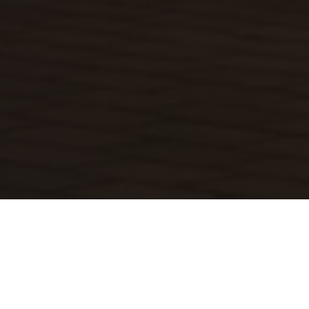
Droit de l’assistance éducative :
protection de l'enfance devant le juge